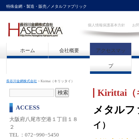
特殊金網・製造・販売／メタルファブリック
個人情報保護基本方針
お
ホーム
会社概要
アクセスマッ
プ
長谷川金網株式会社
> Kirittai（キリッタイ）
Kiritt
ACCESS
メタルファブ
大阪府八尾市空港１丁目１８
イ）
２
TEL ：072−990−5450