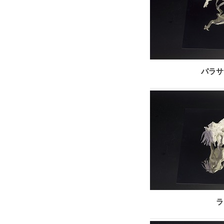
パラサ
ラ